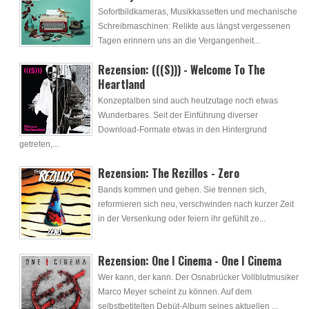
Sofortbildkameras, Musikkassetten und mechanische
Schreibmaschinen: Relikte aus längst vergessenen
Tagen erinnern uns an die Vergangenheit...
Rezension: (((S))) - Welcome To The
Heartland
Konzeptalben sind auch heutzutage noch etwas
Wunderbares. Seit der Einführung diverser
Download-Formate etwas in den Hintergrund
getreten,...
Rezension: The Rezillos - Zero
Bands kommen und gehen. Sie trennen sich,
reformieren sich neu, verschwinden nach kurzer Zeit
in der Versenkung oder feiern ihr gefühlt ze...
Rezension: One I Cinema - One I Cinema
Wer kann, der kann. Der Osnabrücker Vollblutmusiker
Marco Meyer scheint zu können. Auf dem
selbstbetitelten Debüt-Album seines aktuellen ...