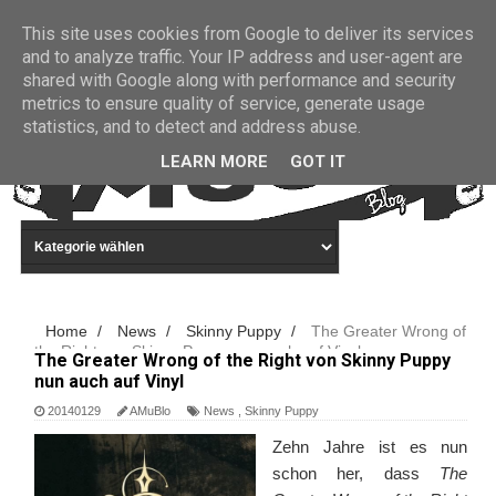
This site uses cookies from Google to deliver its services
WILLKOMMEN!
and to analyze traffic. Your IP address and user-agent are
shared with Google along with performance and security
metrics to ensure quality of service, generate usage
statistics, and to detect and address abuse.
LEARN MORE
GOT IT
Home
/
News
/
Skinny Puppy
/
The Greater Wrong of
the Right von Skinny Puppy nun auch auf Vinyl
The Greater Wrong of the Right von Skinny Puppy
nun auch auf Vinyl
20140129
AMuBlo
News
,
Skinny Puppy
Zehn Jahre ist es nun
schon her, dass
The